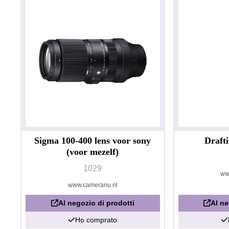
Sigma 100-400 lens voor sony
Drafti
(voor mezelf)
1029
ww
www.cameranu.nl
Al negozio di prodotti
Al ne
Ho comprato