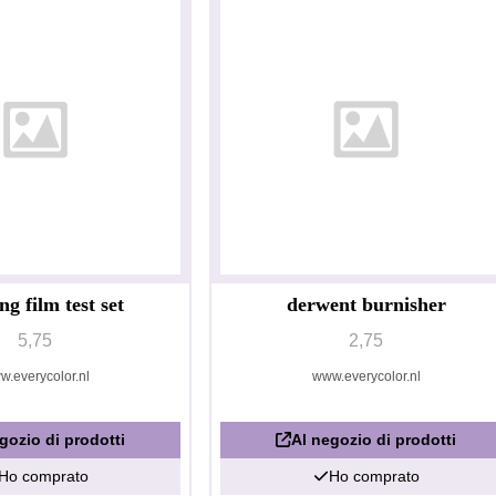
ng film test set
derwent burnisher
5,75
2,75
w.everycolor.nl
www.everycolor.nl
gozio di prodotti
Al negozio di prodotti
Ho comprato
Ho comprato