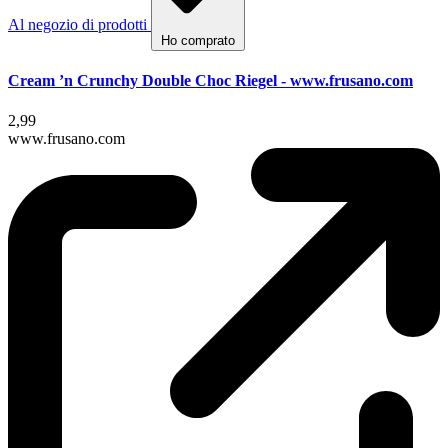
Al negozio di prodotti
Ho comprato
Cream ’n Crunchy Double Choc Riegel - www.frusano.com
2,99
www.frusano.com