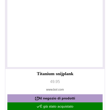
Titanium snijplank
49.95
www.bol.com
Al negozio di prodotti
È già stato acquistato
Informativa sulla privacy
Impressum