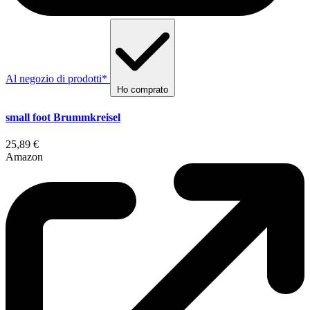
Al negozio di prodotti*
Ho comprato
small foot Brummkreisel
25,89 €
Amazon