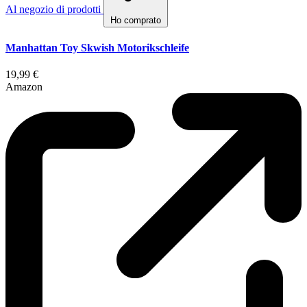
Al negozio di prodotti
Ho comprato
Manhattan Toy Skwish Motorikschleife
19,99 €
Amazon